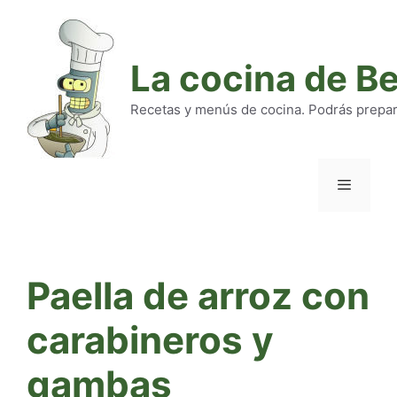
Saltar
al
contenido
La cocina de B
Recetas y menús de cocina. Podrás preparar
Menú
Paella de arroz con
carabineros y
gambas