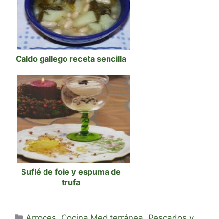
Caldo gallego receta sencilla
Suflé de foie y espuma de
trufa
Categorías
Arroces
,
Cocina Mediterránea
,
Pescados y