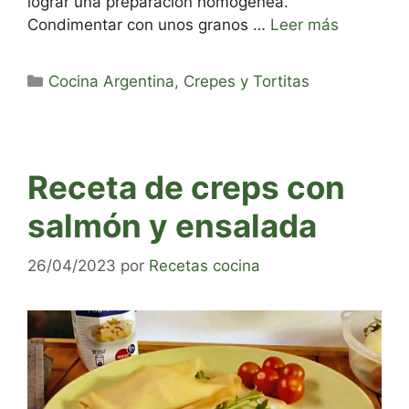
lograr una preparación homogénea.
Condimentar con unos granos …
Leer más
Categorías
Cocina Argentina
,
Crepes y Tortitas
Receta de creps con
salmón y ensalada
26/04/2023
por
Recetas cocina