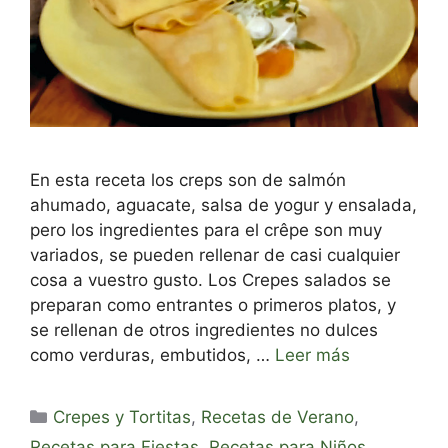
En esta receta los creps son de salmón
ahumado, aguacate, salsa de yogur y ensalada,
pero los ingredientes para el crêpe son muy
variados, se pueden rellenar de casi cualquier
cosa a vuestro gusto. Los Crepes salados se
preparan como entrantes o primeros platos, y
se rellenan de otros ingredientes no dulces
como verduras, embutidos, …
Leer más
Categorías
Crepes y Tortitas
,
Recetas de Verano
,
Recetas para Fiestas
,
Recetas para Niños
,