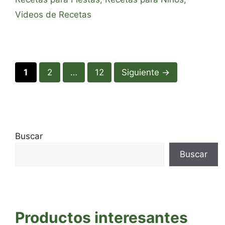
Videos de Recetas
Página
Página
Página
1
2
…
12
Siguiente
→
Buscar
Buscar
Productos interesantes