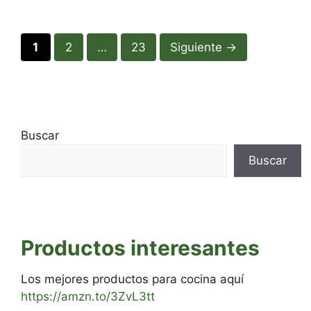
Página
Página
Página
1
2
…
23
Siguiente
→
Buscar
Buscar
Productos interesantes
Los mejores productos para cocina aquí
https://amzn.to/3ZvL3tt