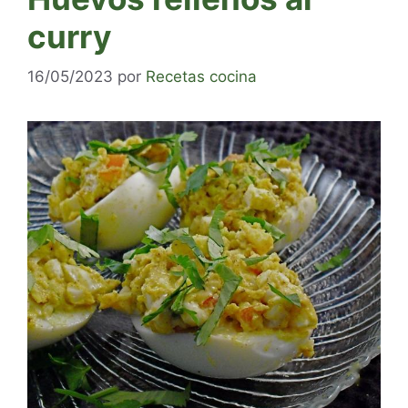
curry
16/05/2023
por
Recetas cocina