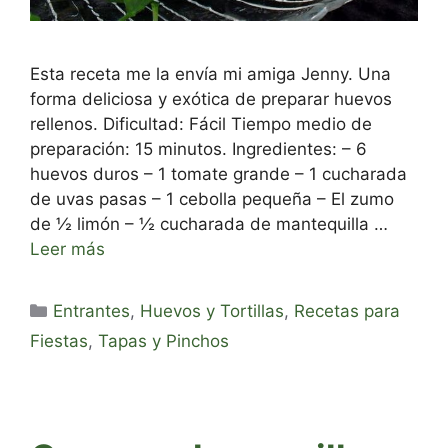
Esta receta me la envía mi amiga Jenny. Una
forma deliciosa y exótica de preparar huevos
rellenos. Dificultad: Fácil Tiempo medio de
preparación: 15 minutos. Ingredientes: – 6
huevos duros – 1 tomate grande – 1 cucharada
de uvas pasas – 1 cebolla pequeña – El zumo
de ½ limón – ½ cucharada de mantequilla …
Leer más
Categorías
Entrantes
,
Huevos y Tortillas
,
Recetas para
Fiestas
,
Tapas y Pinchos