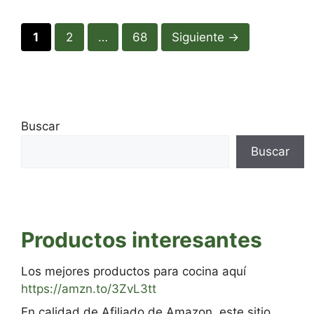
Página
Página
Página
1
2
…
68
Siguiente
→
Buscar
Buscar
Productos interesantes
Los mejores productos para cocina aquí
https://amzn.to/3ZvL3tt
En calidad de Afiliado de Amazon, este sitio