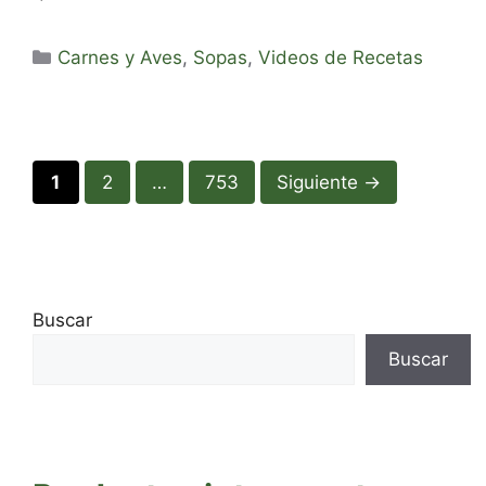
Categorías
Carnes y Aves
,
Sopas
,
Videos de Recetas
Página
Página
Página
1
2
…
753
Siguiente
→
Buscar
Buscar