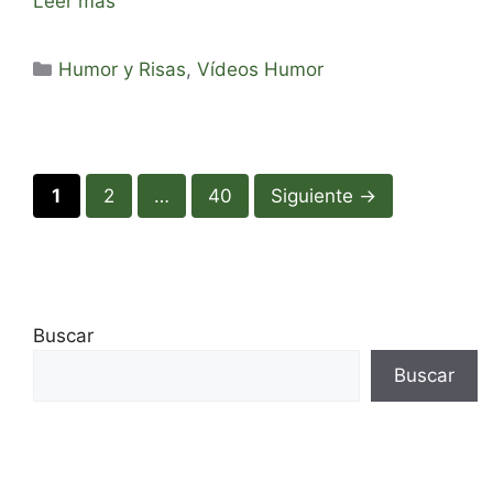
Leer más
Categorías
Humor y Risas
,
Vídeos Humor
Página
Página
Página
1
2
…
40
Siguiente
→
Buscar
Buscar