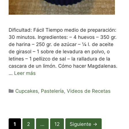
Dificultad: Fácil Tiempo medio de preparación:
30 minutos. Ingredientes: – 4 huevos – 350 gr.
de harina – 250 gr. de azúcar – ¼ l. de aceite
de girasol – 1 sobre de levadura en polvo, o
letines – 1 pellizco de sal – la ralladura de la
cascara de un limón. Cómo hacer Magdalenas.
…
Leer más
Categorías
Cupcakes
,
Pastelería
,
Videos de Recetas
Página
Página
Página
1
2
…
12
Siguiente
→