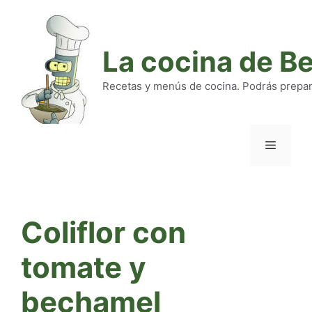
Saltar
al
contenido
La cocina de B
Recetas y menús de cocina. Podrás preparar
Menú
Coliflor con
tomate y
bechamel