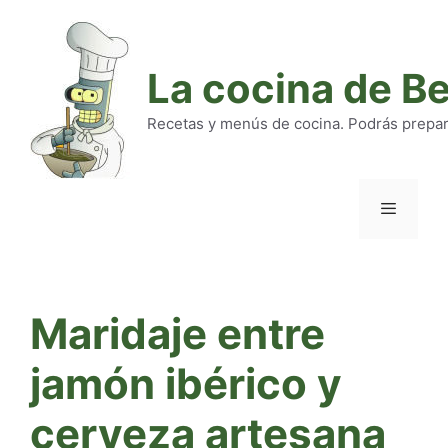
Saltar
al
contenido
La cocina de B
Recetas y menús de cocina. Podrás preparar
Menú
Maridaje entre
jamón ibérico y
cerveza artesana