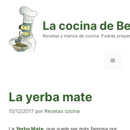
Saltar
al
contenido
La cocina de B
Recetas y menús de cocina. Podrás preparar
Menú
La yerba mate
15/12/2017
por
Recetas cocina
La
Yerba Mate
, que suele ser más famosa por