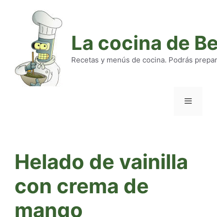
Saltar
al
contenido
La cocina de B
Recetas y menús de cocina. Podrás preparar
Menú
Helado de vainilla
con crema de
mango