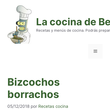
Saltar
al
contenido
La cocina de B
Recetas y menús de cocina. Podrás preparar
Menú
Bizcochos
borrachos
05/12/2018
por
Recetas cocina