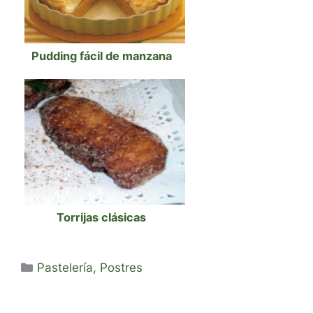
Pudding fácil de manzana
Torrijas clásicas
Categorías
Pastelería
,
Postres