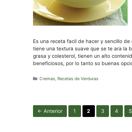
Es una receta facil de hacer y sencillo d
tiene una textura suave que se te ara la 
grasa y colesterol, tienen un alto conten
beneficiosos, por lo tanto so buenas opc
Categorías
Cremas
,
Recetas de Verduras
Página
Página
Página
Página
←
Anterior
1
2
3
4
S