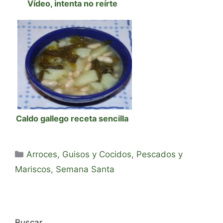
Vídeo, intenta no reírte
Caldo gallego receta sencilla
Categorías
Arroces
,
Guisos y Cocidos
,
Pescados y
Mariscos
,
Semana Santa
Buscar