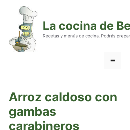
Saltar
al
contenido
La cocina de B
Recetas y menús de cocina. Podrás preparar
Menú
Arroz caldoso con
gambas
carabineros