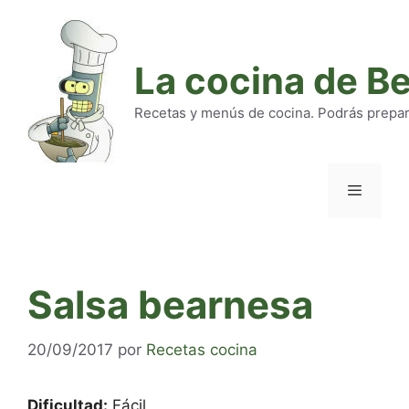
Saltar
al
contenido
La cocina de B
Recetas y menús de cocina. Podrás preparar
Menú
Salsa bearnesa
20/09/2017
por
Recetas cocina
Dificultad:
Fácil