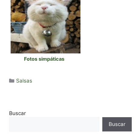
Fotos simpáticas
Categorías
Salsas
Buscar
Buscar