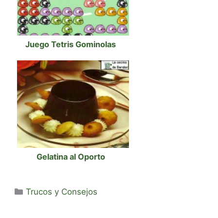
Juego Tetris Gominolas
Gelatina al Oporto
Categorías
Trucos y Consejos