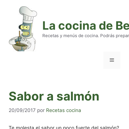
Saltar
al
contenido
La cocina de B
Recetas y menús de cocina. Podrás preparar
Menú
Sabor a salmón
20/09/2017
por
Recetas cocina
Te molesta el sabor un poco fuerte del salmón?