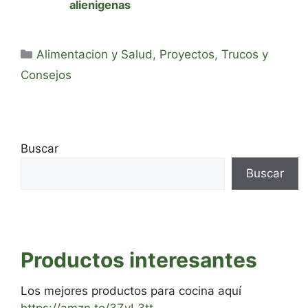
alienigenas
Categorías
Alimentacion y Salud
,
Proyectos
,
Trucos y
Consejos
Buscar
Buscar
Productos interesantes
Los mejores productos para cocina aquí
https://amzn.to/3ZvL3tt