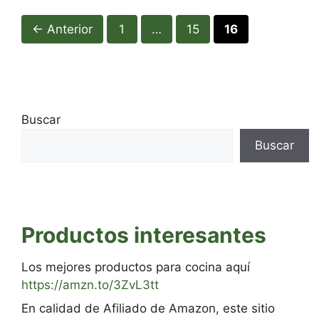
Página
Página
Página
←
Anterior
1
…
15
16
Buscar
Buscar
Productos interesantes
Los mejores productos para cocina aquí
https://amzn.to/3ZvL3tt
En calidad de Afiliado de Amazon, este sitio