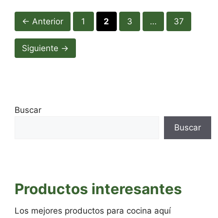
Página
Página
Página
Página
←
Anterior
1
2
3
…
37
Siguiente
→
Buscar
Buscar
Productos interesantes
Los mejores productos para cocina aquí