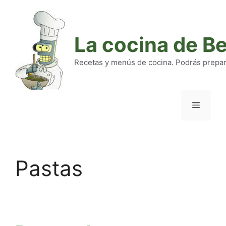
Saltar
al
contenido
La cocina de B
Recetas y menús de cocina. Podrás preparar
Menú
Pastas