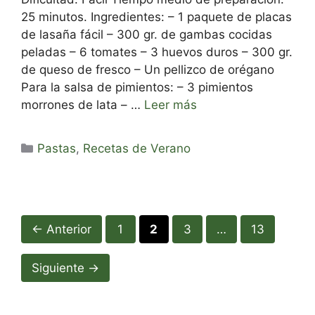
25 minutos. Ingredientes: – 1 paquete de placas
de lasaña fácil – 300 gr. de gambas cocidas
peladas – 6 tomates – 3 huevos duros – 300 gr.
de queso de fresco – Un pellizco de orégano
Para la salsa de pimientos: – 3 pimientos
morrones de lata – …
Leer más
Categorías
Pastas
,
Recetas de Verano
Página
Página
Página
Página
←
Anterior
1
2
3
…
13
Siguiente
→