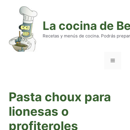
Saltar
al
contenido
La cocina de B
Recetas y menús de cocina. Podrás preparar
Menú
Pasta choux para
lionesas o
profiteroles