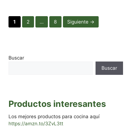
Página
Página
Página
1
2
…
8
Siguiente
→
Buscar
Buscar
Productos interesantes
Los mejores productos para cocina aquí
https://amzn.to/3ZvL3tt