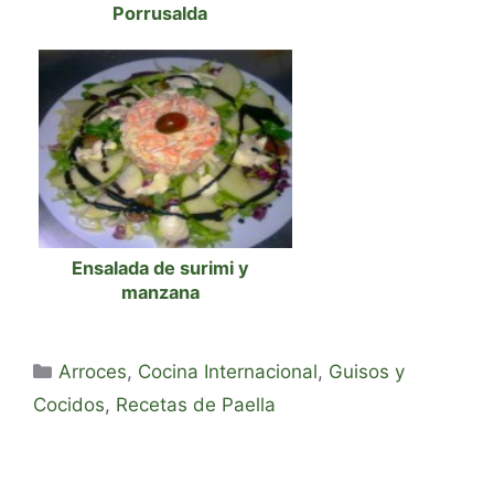
Porrusalda
Ensalada de surimi y
manzana
Categorías
Arroces
,
Cocina Internacional
,
Guisos y
Cocidos
,
Recetas de Paella