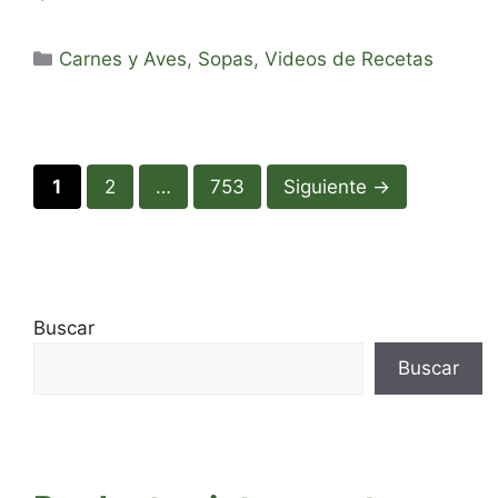
Categorías
Carnes y Aves
,
Sopas
,
Videos de Recetas
Página
Página
Página
1
2
…
753
Siguiente
→
Buscar
Buscar