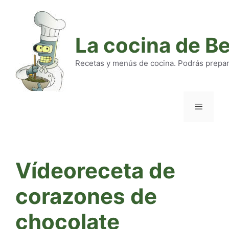
Saltar
al
contenido
La cocina de B
Recetas y menús de cocina. Podrás preparar
Menú
Vídeoreceta de
corazones de
chocolate