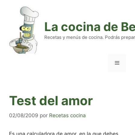
Saltar
al
contenido
La cocina de B
Recetas y menús de cocina. Podrás preparar
Menú
Test del amor
02/08/2009
por
Recetas cocina
Es una calculadora de amor, en la que debes