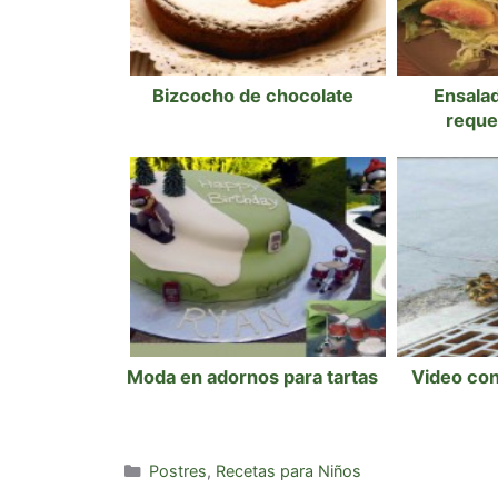
Bizcocho de chocolate
Ensalad
reque
Moda en adornos para tartas
Video co
Categorías
Postres
,
Recetas para Niños