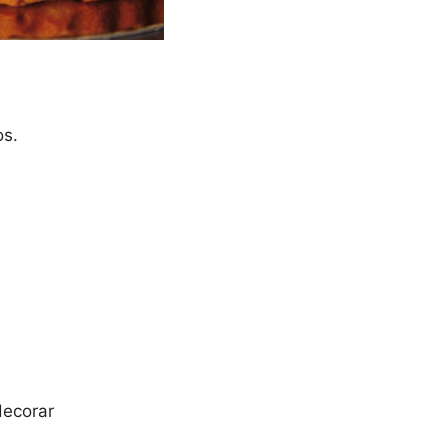
s.
decorar