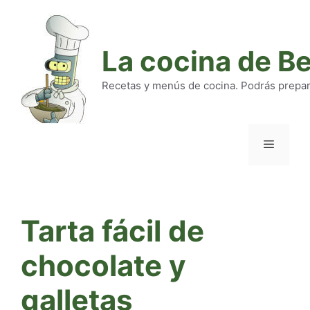
Saltar
al
contenido
La cocina de B
Recetas y menús de cocina. Podrás preparar
Menú
Tarta fácil de
chocolate y
galletas