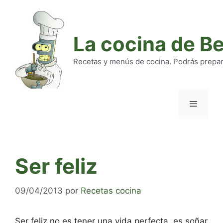
Saltar
al
contenido
La cocina de B
Recetas y menús de cocina. Podrás preparar
Menú
Ser feliz
09/04/2013
por
Recetas cocina
Ser feliz no es tener una vida perfecta, es soñar