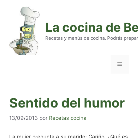
Saltar
al
contenido
La cocina de B
Recetas y menús de cocina. Podrás preparar
Menú
Sentido del humor
13/09/2013
por
Recetas cocina
La mujer pregunta a su marido: Cariño, ¿Qué es