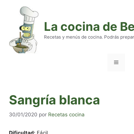
Saltar
al
contenido
La cocina de B
Recetas y menús de cocina. Podrás preparar
Menú
Sangría blanca
30/01/2020
por
Recetas cocina
Dificultad:
Fácil