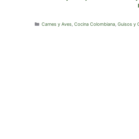
Categorías
Carnes y Aves
,
Cocina Colombiana
,
Guisos y 