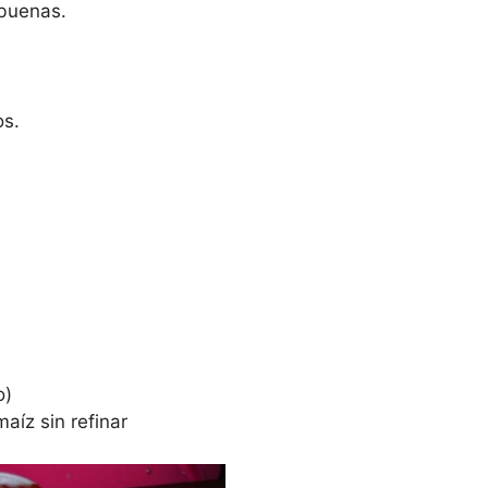
 buenas.
s.
o)
aíz sin refinar