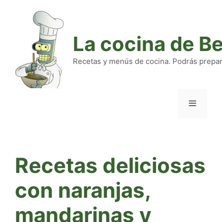
Saltar
al
contenido
La cocina de B
Recetas y menús de cocina. Podrás preparar
Menú
Recetas deliciosas
con naranjas,
mandarinas y