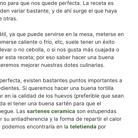
o para que nos quede perfecta. La receta es
eden variar bastante, y de ahí surge el que haya
e otras.
til, ya que puede servirse en la mesa, meterse en
erse caliente o frío, etc, suele tener un éxito
 llevar o no cebolla, o si nos gusta más cuajada o
tar esta receta; por eso saber hacer una buena
ueremos mejorar nuestras dotes culinarias.
 perfecta, existen bastantes puntos importantes a
edientes. Si queremos hacer una buena tortilla
r en la calidad de los huevos (preferible que sean
da el tener una buena sartén para que el
 pegue. Las
sartenes ceramica
son estupendas
r su antiadherencia y la forma de repartir el calor
a; podemos encontrarla en la
teletienda
por