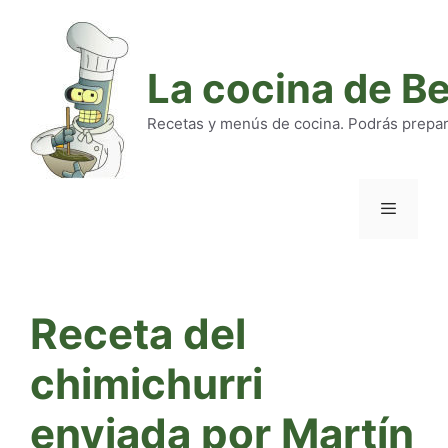
Saltar
al
contenido
La cocina de B
Recetas y menús de cocina. Podrás preparar
Menú
Receta del
chimichurri
enviada por Martín