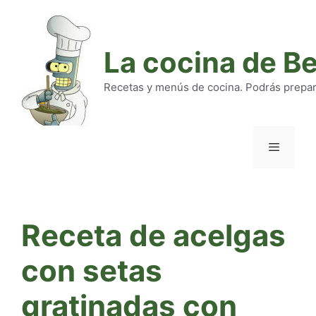
Saltar
al
contenido
La cocina de B
Recetas y menús de cocina. Podrás preparar
Menú
Receta de acelgas
con setas
gratinadas con