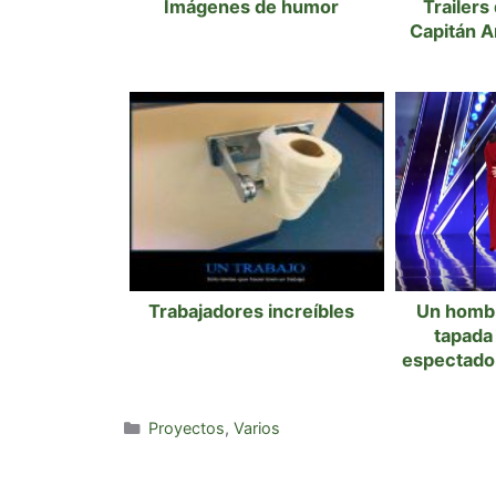
Imágenes de humor
Trailers 
Capitán A
Trabajadores increíbles
Un hombr
tapada 
espectador
Categorías
Proyectos
,
Varios