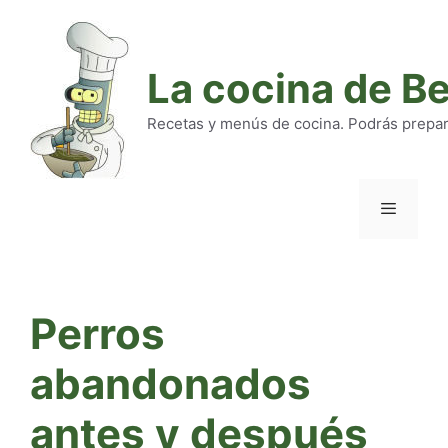
Saltar
al
contenido
La cocina de B
Recetas y menús de cocina. Podrás preparar
Menú
Perros
abandonados
antes y después