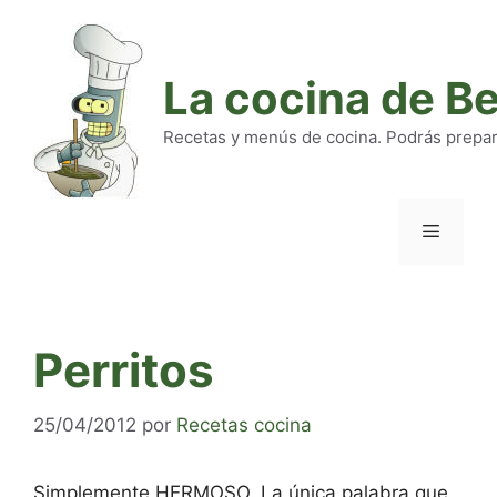
Saltar
al
contenido
La cocina de B
Recetas y menús de cocina. Podrás preparar
Menú
Perritos
25/04/2012
por
Recetas cocina
Simplemente HERMOSO. La única palabra que