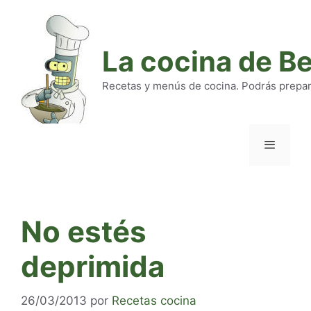
Saltar
al
contenido
La cocina de B
Recetas y menús de cocina. Podrás preparar
Menú
No estés
deprimida
26/03/2013
por
Recetas cocina