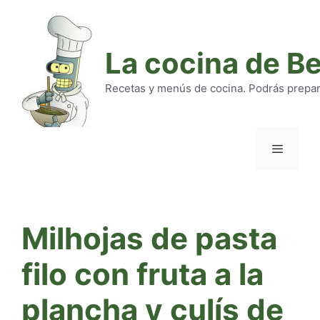
Saltar
al
contenido
La cocina de B
Recetas y menús de cocina. Podrás preparar
Menú
Milhojas de pasta
filo con fruta a la
plancha y culís de