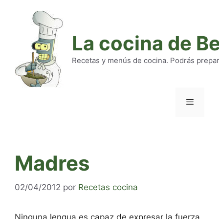
Saltar
al
contenido
La cocina de B
Recetas y menús de cocina. Podrás preparar
Menú
Madres
02/04/2012
por
Recetas cocina
Ninguna lengua es capaz de expresar la fuerza,