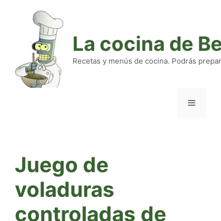
Saltar
al
contenido
La cocina de B
Recetas y menús de cocina. Podrás preparar
Menú
Juego de
voladuras
controladas de