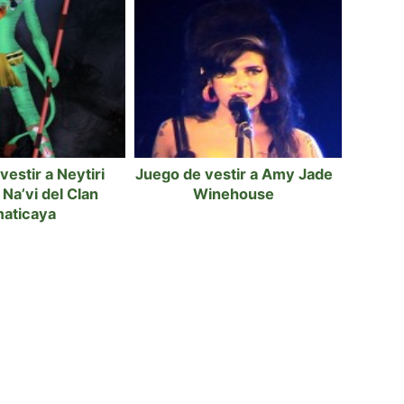
estir a Neytiri
Juego de vestir a Amy Jade
Na’vi del Clan
Winehouse
aticaya