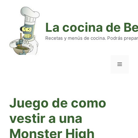
Saltar
al
contenido
La cocina de B
Recetas y menús de cocina. Podrás preparar
Menú
Juego de como
vestir a una
Monster High