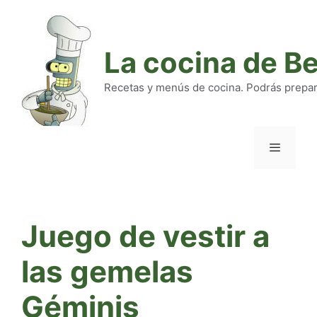
Saltar
al
contenido
La cocina de B
Recetas y menús de cocina. Podrás preparar
Menú
Juego de vestir a
las gemelas
Géminis