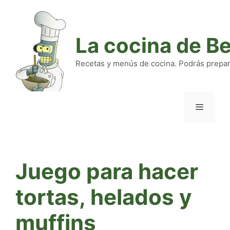
Saltar
al
contenido
La cocina de B
Recetas y menús de cocina. Podrás preparar
Menú
Juego para hacer
tortas, helados y
muffins