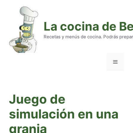
Saltar
al
contenido
La cocina de B
Recetas y menús de cocina. Podrás preparar
Menú
Juego de
simulación en una
granja