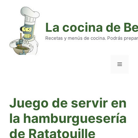
Saltar
al
contenido
La cocina de B
Recetas y menús de cocina. Podrás preparar
Menú
Juego de servir en
la hamburguesería
de Ratatouille